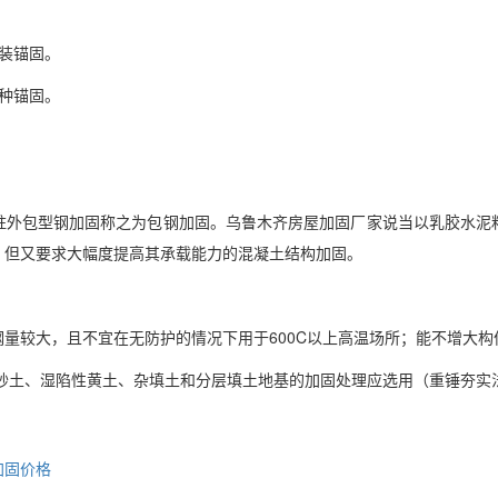
装锚固。
种锚固。
柱外包型钢加固称之为包钢加固。
乌鲁木齐
房屋加固厂家说当以乳胶水泥
，但又要求大幅度提高其承载能力的混凝土结构加固。
量较大，且不宜在无防护的情况下用于600C以上高温场所；能不增大
、砂土、湿陷性黄土、杂填土和分层填土地基的加固处理应选用（重锤夯实
加固价格