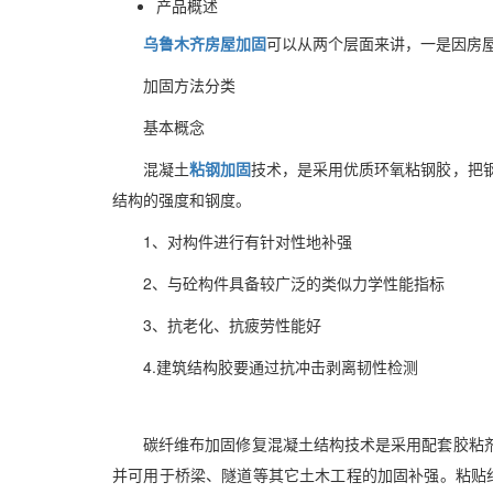
产品概述
乌鲁木齐房屋加固
可以从两个层面来讲，一是因房
加固方法分类
基本概念
混凝土
粘钢加固
技术，是采用优质环氧粘钢胶，把
结构的强度和钢度。
1、对构件进行有针对性地补强
2、与砼构件具备较广泛的类似力学性能指标
3、抗老化、抗疲劳性能好
4.建筑结构胶要通过抗冲击剥离韧性检测
碳纤维布加固修复混凝土结构技术是采用配套胶粘
并可用于桥梁、隧道等其它土木工程的加固补强。粘贴纤维织