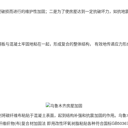
屋破损而进行的维护性加固；二是为了使房屋达到一定抗破坏力，如抗地
钢板与混凝土牢固地粘在一起，形成复合的整体结构， 有效地传递应力形
剂将碳纤维布粘贴于混凝土表面，起到结构补强和抗震加固的作用。
乌鲁
物(布)复合材加固法 即用改性环氧树脂粘贴各种符合国标GB50367-