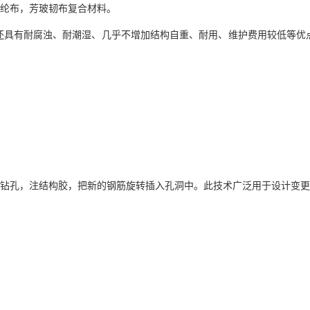
定的芳纶布，芳玻韧布复合材料。
还具有耐腐浊、耐潮湿、几乎不增加结构自重、耐用、维护费用较低等优
上钻孔，注结构胶，把新的钢筋旋转插入孔洞中。此技术广泛用于设计变