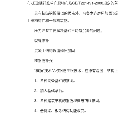
布),E玻璃纤维单向织物布及GB/T221491-2008规
具有粘贴钢板相似的优点外，
乌鲁木齐
房屋加固说
土结构构件和一般构筑物。
压力注浆主要解决基础不均匀沉降的问题。
裂缝修补
混凝土结构裂缝修补加固
植钢筋补强
“植筋"技术又称钢筋生根技术，在原有混凝土结构
1、各种设备基础的锚固。
2、加大基础承台。
3、各种建筑结构的钢筋埋植与锚栓锚固。
4、悬挑梁、板等结构功能改变。