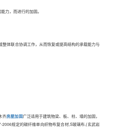
震能力，而进行的加固。
成整体联合协调工作，从而恢复或提高结构的承载能力与
木齐
房屋加固
广泛适用于建筑物梁、板、柱、墙的加固，
2006规定的碳纤维单向织物布复合材,S玻璃布,(玄武岩