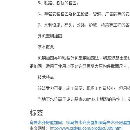
5、铁路、铁轨的锚固。
6、幕强安装锚固及化工设备、管道、广告牌等的安
7、水利设施，码头，公路，护坡，桥梁等工程的各
外包型钢加固
基本概念
包钢加固亦称粘结外包型钢加固法，钢筋混凝土梁
钢加固。适用于使用上不允许显著增大原构件截面尺寸
技术特点
该法受力可靠、施工简便、现场工作量较小，但用钢
当地下水位高于设计基底0.8m以上稍湿的粘性土
标签
乌鲁木齐房屋加固厂家
乌鲁木齐房屋加固
乌鲁木齐房屋
本文网址：
http://www.xjjdyjg.com/product/803.html