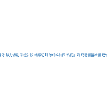
拆除
静力切割
裂缝补胶
绳锯切割
碳纤维加固
粘钢加固
现场测量检测
建