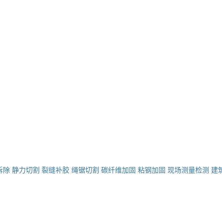
拆除
静力切割
裂缝补胶
绳锯切割
碳纤维加固
粘钢加固
现场测量检测
建