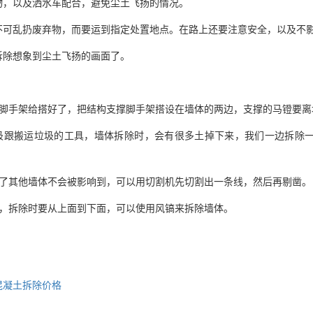
物，以及洒水车配合，避免尘土飞扬的情况。
不可乱扔废弃物，而要运到指定处置地点。在路上还要注意安全，以及不
拆除想象到尘土飞扬的画面了。
脚手架给搭好了，把结构支撑脚手架搭设在墙体的两边，支撑的马镫要离墙
圾跟搬运垃圾的工具，墙体拆除时，会有很多土掉下来，我们一边拆除
为了其他墙体不会被影响到，可以用切割机先切割出一条线，然后再剔凿。
除，拆除时要从上面到下面，可以使用风镐来拆除墙体。
混凝土拆除价格