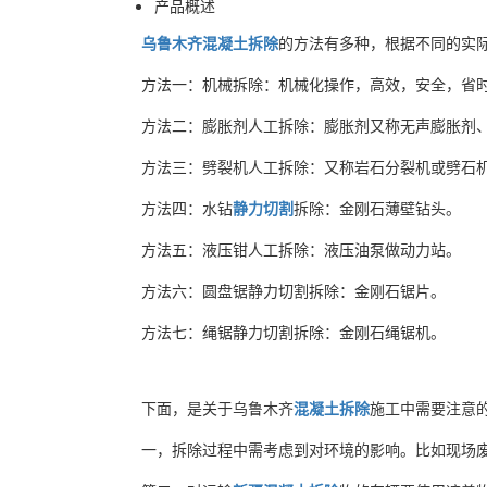
产品概述
乌鲁木齐混凝土拆除
的方法有多种，根据不同的实
方法一：机械拆除：机械化操作，高效，安全，省
方法二：膨胀剂人工拆除：膨胀剂又称无声膨胀剂
方法三：劈裂机人工拆除：又称岩石分裂机或劈石
方法四：水钻
静力切割
拆除：金刚石薄壁钻头。
方法五：液压钳人工拆除：液压油泵做动力站。
方法六：圆盘锯静力切割拆除：金刚石锯片。
方法七：绳锯静力切割拆除：金刚石绳锯机。
下面，是关于
乌鲁木齐
混凝土拆除
施工中需要注意
一，拆除过程中需考虑到对环境的影响。比如现场