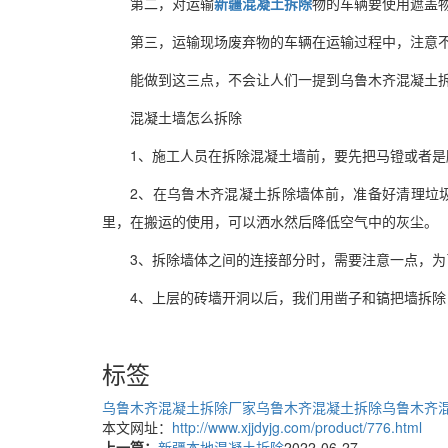
第二，对运输
新疆混凝土拆除
物的车辆要使用遮盖
第三，运输现场废弃物的车辆在运输过程中，注意
能做到这三点，不会让人们一提到
乌鲁木齐
混凝土
混凝土墙怎么拆除
1、施工人员在拆除混凝土墙前，要先把马镫或者是
2、在
乌鲁木齐
混凝土拆除墙体前，准备好清理垃
里，在搬运的使用，可以洒水然后降低空气中的灰尘。
3、拆除墙体之间的连接部分时，需要注意一点，
4、上层的砖墙开洞以后，我们用凿子和镐把墙拆
标签
乌鲁木齐混凝土拆除厂家
乌鲁木齐混凝土拆除
乌鲁木齐
本文网址：
http://www.xjjdyjg.com/product/776.html
上一篇：
新疆本地混凝土拆除
2022-06-27