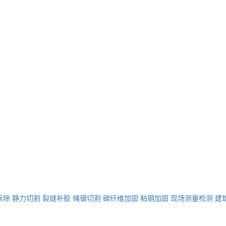
拆除
静力切割
裂缝补胶
绳锯切割
碳纤维加固
粘钢加固
现场测量检测
建