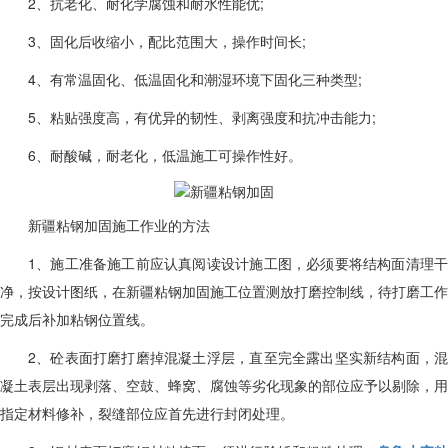
2、抗老化、耐化学腐蚀和耐水性能优;
3、固化后收缩小，配比范围大，操作时间长;
4、有常温固化、低温固化和潮湿环境下固化三种类型;
5、粘贴强度高，有优异的韧性、剥离强度和抗冲击能力;
6、耐酸碱，耐老化，低温施工可操作性好。
新疆
粘钢加固施工作业的方法
1、施工准备施工前应认真阅读设计施工图，必须要将结构面清理干
净，按设计图纸，在
新疆
粘钢加固施工
位置测放打磨控制线，待打磨工作
完成后补加粘钢位置线。
2、砼表面打磨打磨掉混凝土浮层，直至完全露出坚实新结构面，混
凝土表层出现剥落、空鼓、蜂窝、腐蚀等劣化现象的部位应予以剔除，用
指定材料修补，裂缝部位应首先进行封闭处理。