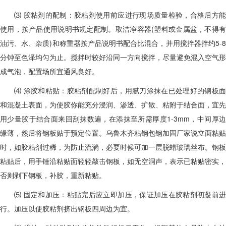
⑶ 胶粘剂的配制：胶粘剂使用前应进行现场质量检验，合格后方能
使用，按产品使用说明书规定配制。取洁净容器(塑料或金属盆，不得有
油污、水、杂质)和称重器按产品说明书配合比混合，并用搅拌器拌约5-8
分钟至色泽均匀为止。搅拌时较好沿同一方向搅拌，尽量避免混入空气形
成气泡，配置场所宜通风良好。
⑷ 涂胶和粘贴：胶粘剂配制好后，用腻刀涂抹在已处理好的钢板面
和混凝土表面，为使胶你能充分浸润、渗透、扩散、粘附于结合面，宜先
用少量胶于结合面来回刮抹数遍，在添抹至所需厚度1-3mm，中间厚边
缘薄，然后将钢板贴于预定位置。乌鲁木齐粘钢包钢加固厂家说立面粘贴
时，如胶粘剂过稀，为防止流淌，必要时候可加一层脱蜡玻璃丝布。钢板
粘贴后，用手锤沿粘贴面轻轻敲击钢板，如无空洞声，表示已粘贴密实，
否则剥下钢板，补胶，重新粘贴。
⑸ 固定和加压：粘贴完后应立即加压，保证加压在胶粘剂初凝前进
行。加压以使胶粘剂挤出钢板四周边为宜。