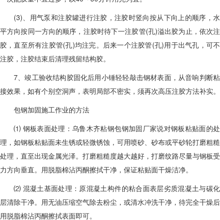
(3)、用气泵和注胶罐进行注胶，注胶时竖向按从下向上的顺序，水
平方向按同一方向的顺序，注胶时待下一注胶管(孔)溢出胶为止，依次注
胶，直至所有注胶管(孔)均注完。后来一个注胶管(孔)用于出气孔，可不
注胶，注胶结束后清理残留结构胶。
7、竣工验收结构胶固化后用小锤轻轻敲击钢材表面，从音响判断粘
接效果，如有个别空洞声，表明局部不密实，须再次高压注胶方法补实。
包钢加固施工作业的方法
⑴ 钢板表面处理：乌鲁木齐粘钢包钢加固厂家说对钢板粘贴面的处
理，如钢板粘贴面未生锈或轻微锈蚀，可用喷砂、砂布或平砂轮打磨粗糙
处理，直至出现金属光泽。打磨粗糙度越大越好，打磨纹路尽量与钢板受
力方向垂直。用脱脂棉沾丙酮擦拭干净，保证粘贴面干燥洁净。
⑵ 混凝土基面处理：原混凝土构件的粘合面表层劣质混凝土与碳化
层清除干净。用无油压缩空气除去粉尘，或清水冲洗干净，待完全干燥后
用脱脂棉沾丙酮擦拭表面即可。