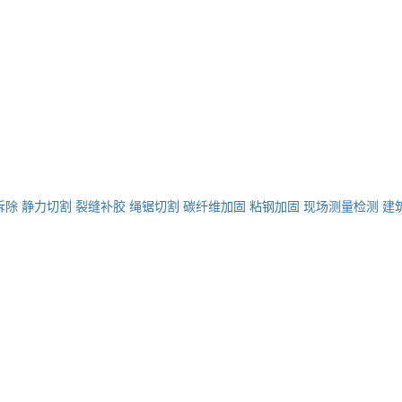
拆除
静力切割
裂缝补胶
绳锯切割
碳纤维加固
粘钢加固
现场测量检测
建