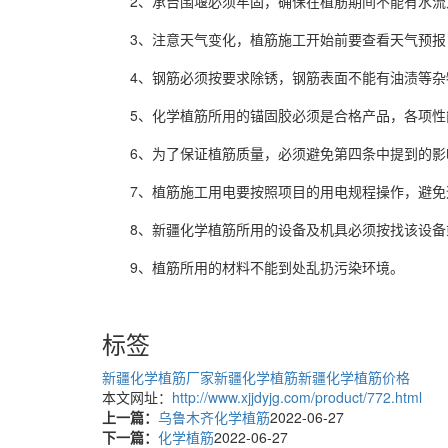
2、承台围堰必须牢固，确保在植筋期间不能有水
3、注意天气变化，植筋施工开始前要查看天气预
4、钢筋必须按要求除锈，钢筋表面不能有油渍等杂
5、化学植筋所用的锚固胶必须是合格产品，各项性
6、为了保证植筋质量，必须避免第四条中提到的影
7、植筋施工用电要按照项目的用电规程操作，避免
8、
新疆
化学植筋所用的设备及机具必须按找该设备
9、植筋所用的材料不能到处乱扔污染环境。
标签
新疆化学植筋厂家
新疆化学植筋
新疆化学植筋价格
本文网址：
http://www.xjjdyjg.com/product/772.html
上一篇：
乌鲁木齐化学植筋
2022-06-27
下一篇：
化学植筋
2022-06-27