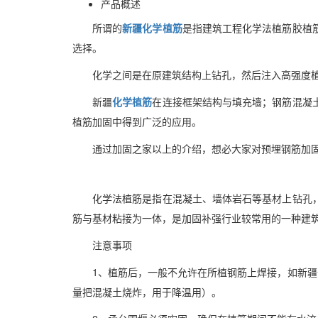
产品概述
所谓的
新疆化学植筋
是指建筑工程化学法植筋胶植
选择。
化学之间是在原建筑结构上钻孔，然后注入高强度
新疆
化学植筋
在连接框架结构与填充墙；钢筋混凝
植筋加固中得到广泛的应用。
通过加固之家以上的介绍，想必大家对预埋钢筋加
化学法植筋是指在混凝土、墙体岩石等基材上钻孔
筋与基材粘接为一体，是加固补强行业较常用的一种建
注意事项
1、植筋后，一般不允许在所植钢筋上焊接，如
新疆
量把混凝土烧炸，用于降温用）。