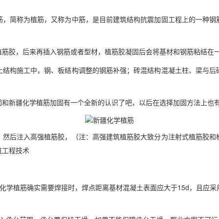
筋，简称为植筋，又称为中筋，是目前建筑结构抗震加固工程上的一种钢
植筋胶，后来再插入钢筋或者型材，植筋胶凝固后会将基材和钢筋粘结在
土结构施工中，钢、板结构调整的钢筋补强；砖混结构混凝土柱、梁与后
固和
新疆
化学植筋加固有一个全新的认识了吧，以后在选择加固方法上也
，然后注入高强植筋胶，（注：高强建筑植筋胶大致分为注射式植筋胶和
筑工程技术
化学植筋确实需要焊接时，焊点距离基材混凝土表面应大于15d，且应