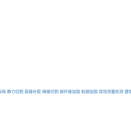
拆除
静力切割
裂缝补胶
绳锯切割
碳纤维加固
粘钢加固
现场测量检测
建