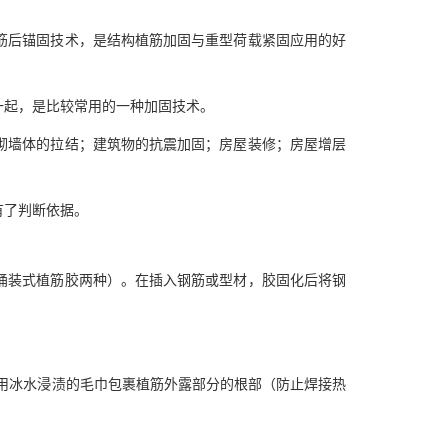
筋后锚固技术，是结构植筋加固与重型荷载紧固应用的好
一起，是比较常用的一种加固技术。
砌墙体的拉结；建筑物的抗震加固；房屋装修；房屋增层
有了判断依据。
桶装式植筋胶两种）。在插入钢筋或型材，胶固化后将钢
采用冰水浸渍的毛巾包裹植筋外露部分的根部（防止焊接热