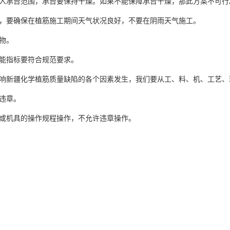
流入承台范围，承台要保持干燥。如果不能保障承台干燥，那此方案不可行
报，要确保在植筋施工期间天气状况良好，不要在阴雨天气施工。
物。
能指标要符合规范要求。
响
新疆
化学植筋质量缺陷的各个因素发生，我们要从工、料、机、工艺、
违章。
或机具的操作规程操作，不允许违章操作。