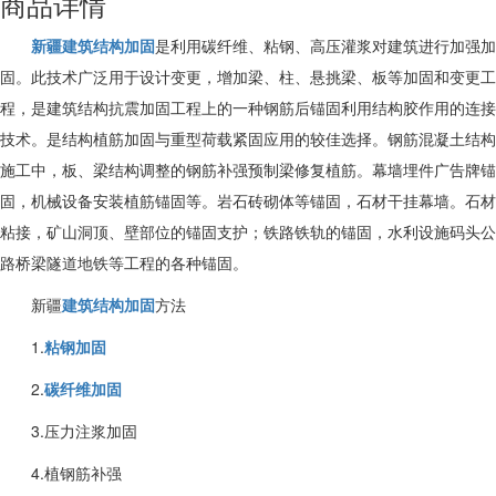
商品详情
新疆建筑结构加固
是利用碳纤维、粘钢、高压灌浆对建筑进行加强加
固。此技术广泛用于设计变更，增加梁、柱、悬挑梁、板等加固和变更工
程，是建筑结构抗震加固工程上的一种钢筋后锚固利用结构胶作用的连接
技术。是结构植筋加固与重型荷载紧固应用的较佳选择。钢筋混凝土结构
施工中，板、梁结构调整的钢筋补强预制梁修复植筋。幕墙埋件广告牌锚
固，机械设备安装植筋锚固等。岩石砖砌体等锚固，石材干挂幕墙。石材
粘接，矿山洞顶、壁部位的锚固支护；铁路铁轨的锚固，水利设施码头公
路桥梁隧道地铁等工程的各种锚固。
新疆
建筑结构加固
方法
1.
粘钢加固
2.
碳纤维加固
3.压力注浆加固
4.植钢筋补强