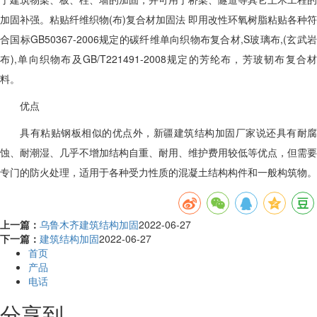
加固补强。粘贴纤维织物(布)复合材加固法 即用改性环氧树脂粘贴各种符
合国标GB50367-2006规定的碳纤维单向织物布复合材,S玻璃布,(玄武岩
布),单向织物布及GB/T221491-2008规定的芳纶布，芳玻韧布复合材
料。
优点
具有粘贴钢板相似的优点外，
新疆
建筑结构加固厂家说还具有耐腐
蚀、耐潮湿、几乎不增加结构自重、耐用、维护费用较低等优点，但需要
专门的防火处理，适用于各种受力性质的混凝土结构构件和一般构筑物。
上一篇：
乌鲁木齐建筑结构加固
2022-06-27
下一篇：
建筑结构加固
2022-06-27
首页
产品
电话
分享到