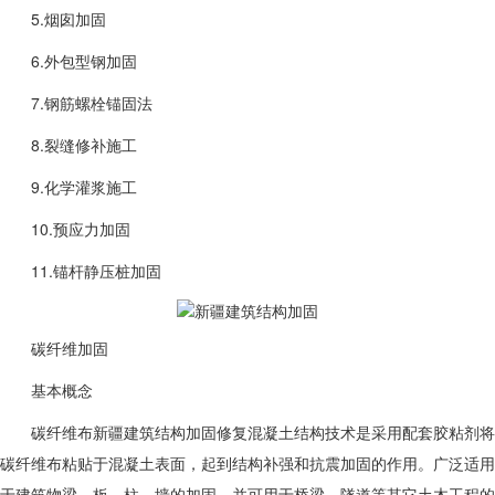
5.烟囱加固
6.外包型钢加固
7.钢筋螺栓锚固法
8.裂缝修补施工
9.化学灌浆施工
10.预应力加固
11.锚杆静压桩加固
碳纤维加固
基本概念
碳纤维布
新疆
建筑结构加固修复混凝土结构技术是采用配套胶粘剂将
碳纤维布粘贴于混凝土表面，起到结构补强和抗震加固的作用。广泛适用
于建筑物梁、板、柱、墙的加固，并可用于桥梁、隧道等其它土木工程的