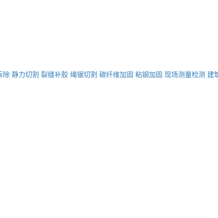
拆除
静力切割
裂缝补胶
绳锯切割
碳纤维加固
粘钢加固
现场测量检测
建