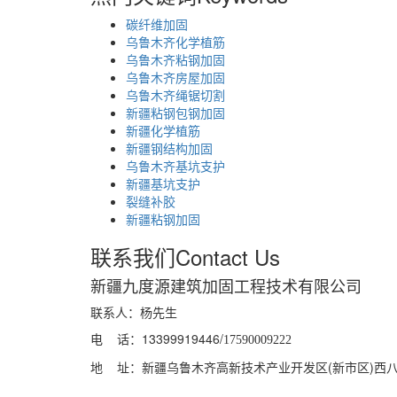
碳纤维加固
乌鲁木齐化学植筋
​乌鲁木齐粘钢加固
乌鲁木齐房屋加固
​乌鲁木齐绳锯切割
新疆粘钢包钢加固
新疆化学植筋
新疆钢结构加固
乌鲁木齐基坑支护
新疆基坑支护
裂缝补胶
新疆粘钢加固
联系我们
Contact Us
新疆九度源建筑加固工程技术有限公司
联系人：杨先生
电 话：13399919446/
17590009222
地 址：新疆乌鲁木齐高新技术产业开发区(新市区)西八家户