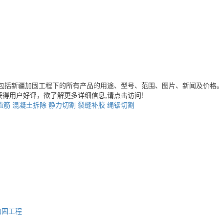
包括
新疆加固工程
下的所有产品的用途、型号、范围、图片、新闻及价格
得用户好评，欲了解更多详细信息,请点击访问!
植筋
混凝土拆除
静力切割
裂缝补胶
绳锯切割
加固工程