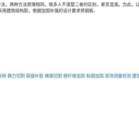
方法，两种方法原理相同，很多人不清楚二者的区别，甚至混淆。为此，
采用建筑结构胶，根据加固补强的设计要求将钢板、
拆除
静力切割
裂缝补胶
绳锯切割
碳纤维加固
粘钢加固
现场测量检测
建