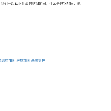
让我们一起认识什么的粘钢加固，什么是包钢加固，他
筑结构加固
房屋加固
基坑支护