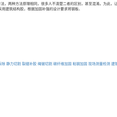
方法，两种方法原理相同，很多人不清楚二者的区别，甚至混淆。为此，
采用建筑结构胶，根据加固补强的设计要求将钢板、
拆除
静力切割
裂缝补胶
绳锯切割
碳纤维加固
粘钢加固
现场测量检测
建