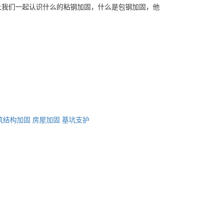
让我们一起认识什么的粘钢加固，什么是包钢加固，他
筑结构加固
房屋加固
基坑支护