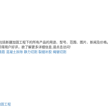
包括
新疆加固工程
下的所有产品的用途、型号、范围、图片、新闻及价格
得用户好评，欲了解更多详细信息,请点击访问!
植筋
混凝土拆除
静力切割
裂缝补胶
绳锯切割
加固工程