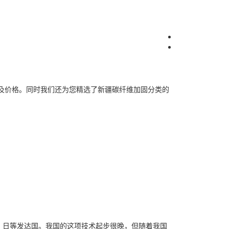
及价格。同时我们还为您精选了
新疆碳纤维加固
分类的
、日等发达国。我国的这项技术起步很晚，但随着我国