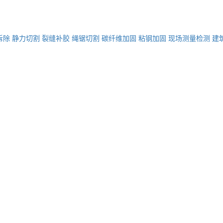
拆除
静力切割
裂缝补胶
绳锯切割
碳纤维加固
粘钢加固
现场测量检测
建