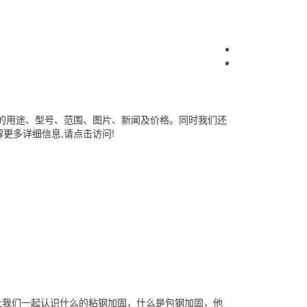
的用途、型号、范围、图片、新闻及价格。同时我们还
更多详细信息,请点击访问!
让我们一起认识什么的粘钢加固，什么是包钢加固，他