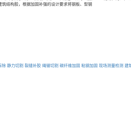
建筑结构胶，根据加固补强的设计要求将钢板、型钢
拆除
静力切割
裂缝补胶
绳锯切割
碳纤维加固
粘钢加固
现场测量检测
建