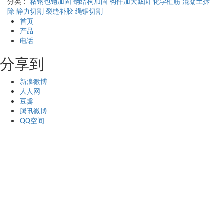
分类：
粘钢包钢加固
钢结构加固
构件加大截面
化学植筋
混凝土拆
除
静力切割
裂缝补胶
绳锯切割
首页
产品
电话
分享到
新浪微博
人人网
豆瓣
腾讯微博
QQ空间