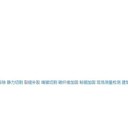
拆除
静力切割
裂缝补胶
绳锯切割
碳纤维加固
粘钢加固
现场测量检测
建